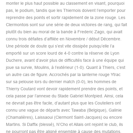
monter le plus haut possible au classement en visant, pourquoi
pas, le podium, tandis que les Thiernois doivent l’emporter pour
reprendre des points et sortir rapidement de la zone rouge. Les
Clermontois sont sur une série de deux victoires de rang, qui fait
plutôt du bien au moral de la bande à Frederic Zago, qui avait
connu trois défaites d’affilée en Novembre / début Décembre.
Une période de doute qui s’est vite dissipée puisqu’elle l’a
emporté sur un score lourd de 4-0 contre la réserve de Lyon
Duchere, avant d’avoir plus de difficultés face à une équipe qui
joue sa survie, Moulins, à l’extérieur (1-0). Quant à Thiers, c’est
un autre cas de figure. Accrochés par la lanterne rouge Ytrac
sur sa pelouse lors du dernier match (0-0), les hommes de
Thierry Coutard vont devoir rapidement prendre des points, et
cela passe par l’annexe du Stade Gabriel Montpied. Ainsi, cela
ne devrait pas être facile, d’autant plus que les Couteliers ont
connu une vague de départs avec Tawaba (Belgique), Galinie
(Chamalières), Laissaoui (Clermont Saint-Jacques) ou encore
Martins. Si Daffix (blessé), N’Cho et Allais ont rejoint le club, ils
ne pourront pas être aligné ensemble à cause des mutations.