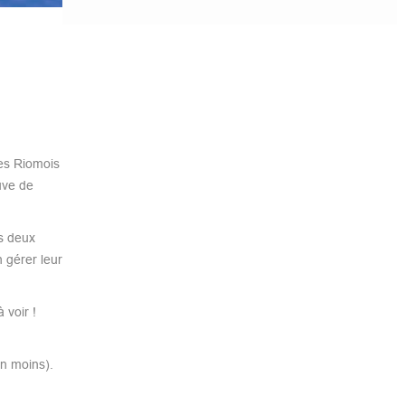
es Riomois
uve de
es deux
 gérer leur
 voir !
en moins).