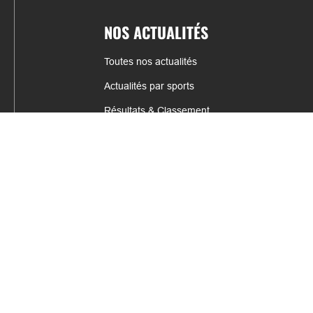
NOS ACTUALITÉS
Toutes nos actualités
Actualités par sports
Résultats & Classement
CONTACT
fabrice.connord@clermont-sports.fr
06 41 47 77 78
17 Avenue de Russie, 63140 Châtel-Guyon
Mentions légales – C.G.U
C.G.V.
Espace annonceur