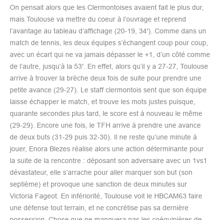
On pensait alors que les Clermontoises avaient fait le plus dur,
mais Toulouse va mettre du coeur à l’ouvrage et reprend
l’avantage au tableau d’affichage (20-19, 34′). Comme dans un
match de tennis, les deux équipes s’échangent coup pour coup,
avec un écart qui ne va jamais dépasser le +1, d’un côté comme
de l’autre, jusqu’à la 53′. En effet, alors qu’il y a 27-27, Toulouse
arrive à trouver la brèche deux fois de suite pour prendre une
petite avance (29-27). Le staff clermontois sent que son équipe
laisse échapper le match, et trouve les mots justes puisque,
quarante secondes plus tard, le score est à nouveau le même
(29-29). Encore une fois, le TFH arrive à prendre une avance
de deux buts (31-29 puis 32-30). Il ne reste qu’une minute à
jouer, Enora Blezes réalise alors une action déterminante pour
la suite de la rencontre : déposant son adversaire avec un 1vs1
dévastateur, elle s’arrache pour aller marquer son but (son
septième) et provoque une sanction de deux minutes sur
Victoria Fageot. En infériorité, Toulouse voit le HBCAM63 faire
une défense tout terrain, et ne concrétise pas sa dernière
possession. Chose que ne manquera pas les coéquipières de