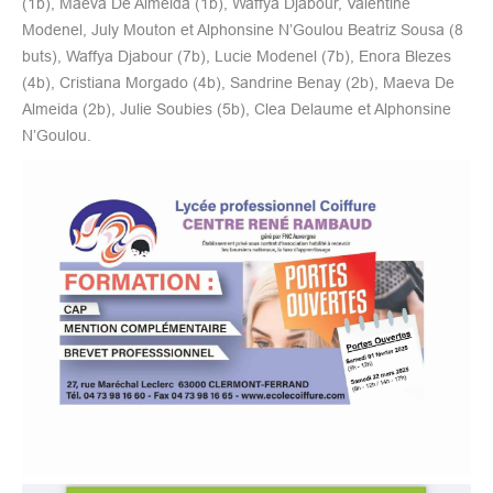
(1b), Maeva De Almeida (1b), Waffya Djabour, Valentine
Modenel, July Mouton et Alphonsine N’Goulou Beatriz Sousa (8
buts), Waffya Djabour (7b), Lucie Modenel (7b), Enora Blezes
(4b), Cristiana Morgado (4b), Sandrine Benay (2b), Maeva De
Almeida (2b), Julie Soubies (5b), Clea Delaume et Alphonsine
N’Goulou.