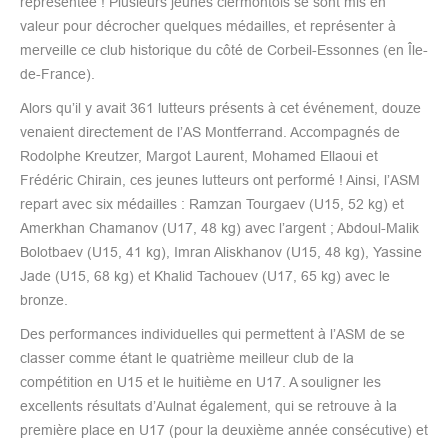
représentée ! Plusieurs jeunes clermontois se sont mis en
valeur pour décrocher quelques médailles, et représenter à
merveille ce club historique du côté de Corbeil-Essonnes (en Île-
de-France).
Alors qu’il y avait 361 lutteurs présents à cet événement, douze
venaient directement de l’AS Montferrand. Accompagnés de
Rodolphe Kreutzer, Margot Laurent, Mohamed Ellaoui et
Frédéric Chirain, ces jeunes lutteurs ont performé ! Ainsi, l’ASM
repart avec six médailles : Ramzan Tourgaev (U15, 52 kg) et
Amerkhan Chamanov (U17, 48 kg) avec l’argent ; Abdoul-Malik
Bolotbaev (U15, 41 kg), Imran Aliskhanov (U15, 48 kg), Yassine
Jade (U15, 68 kg) et Khalid Tachouev (U17, 65 kg) avec le
bronze.
Des performances individuelles qui permettent à l’ASM de se
classer comme étant le quatrième meilleur club de la
compétition en U15 et le huitième en U17. A souligner les
excellents résultats d’Aulnat également, qui se retrouve à la
première place en U17 (pour la deuxième année consécutive) et