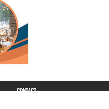
CONTACT
fabrice.connord@clermont-sports.fr