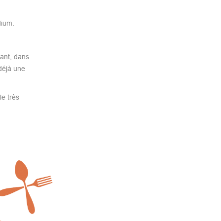
dium.
nant, dans
déjà une
e très