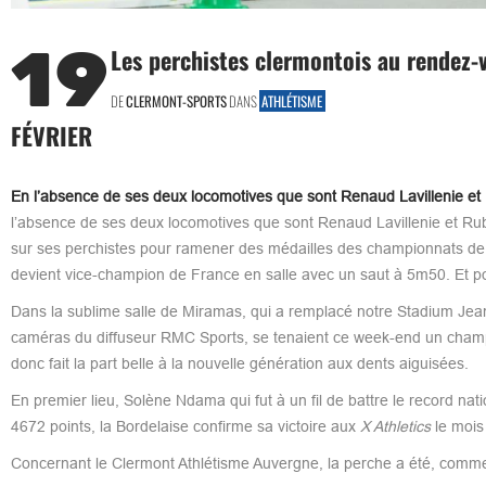
19
Les perchistes clermontois au rendez-
DE
CLERMONT-SPORTS
DANS
ATHLÉTISME
FÉVRIER
En l’absence de ses deux locomotives que sont Renaud Lavillenie et
l’absence de ses deux locomotives que sont Renaud Lavillenie et Rub
sur ses perchistes pour ramener des médailles des championnats de Fr
devient vice-champion de France en salle avec un saut à 5m50. Et po
Dans la sublime salle de Miramas, qui a remplacé notre Stadium Jean
caméras du diffuseur RMC Sports, se tenaient ce week-end un champio
donc fait la part belle à la nouvelle génération aux dents aiguisées.
En premier lieu, Solène Ndama qui fut à un fil de battre le record nat
4672 points, la Bordelaise confirme sa victoire aux
X Athletics
le mois 
Concernant le Clermont Athlétisme Auvergne, la perche a été, comme s