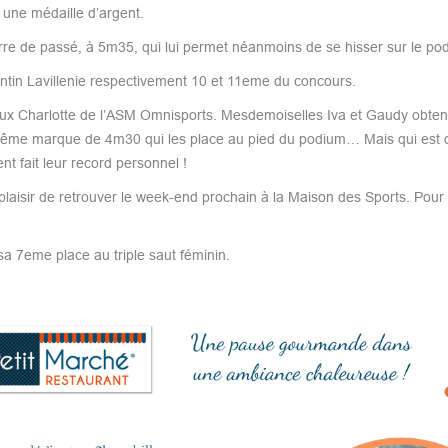
i une médaille d’argent.
arre de passé, à 5m35, qui lui permet néanmoins de se hisser sur le po
ntin Lavillenie respectivement 10 et 11eme du concours.
 deux Charlotte de l’ASM Omnisports. Mesdemoiselles Iva et Gaudy obte
même marque de 4m30 qui les place au pied du podium… Mais qui est 
t fait leur record personnel !
isir de retrouver le week-end prochain à la Maison des Sports. Pour l
sa 7eme place au triple saut féminin.