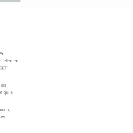
En
ntiellement
NSEP
 les
t qui a
aison,
gow.