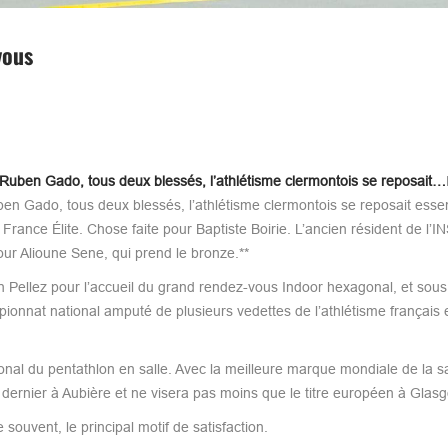
vous
 Ruben Gado, tous deux blessés, l’athlétisme clermontois se reposait…
en Gado, tous deux blessés, l’athlétisme clermontois se reposait esse
ance Élite. Chose faite pour Baptiste Boirie. L’ancien résident de l’I
ur Alioune Sene, qui prend le bronze.**
 Pellez pour l’accueil du grand rendez-vous Indoor hexagonal, et sous
nnat national amputé de plusieurs vedettes de l’athlétisme français e
ional du pentathlon en salle. Avec la meilleure marque mondiale de la s
dernier à Aubière et ne visera pas moins que le titre européen à Glas
ouvent, le principal motif de satisfaction.