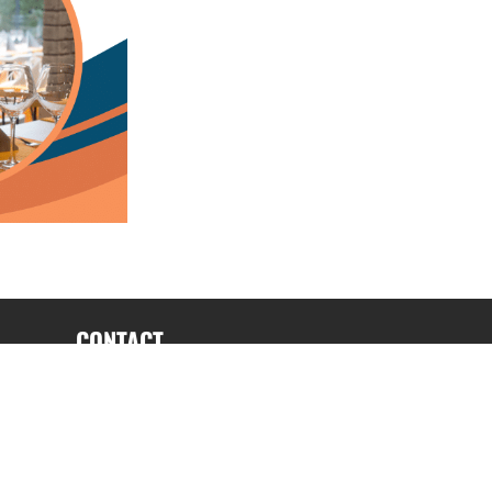
CONTACT
fabrice.connord@clermont-sports.fr
06 41 47 77 78
17 Avenue de Russie, 63140 Châtel-Guyon