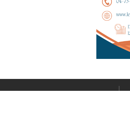
Le média sportif de l’actualité clermontoise réalisé par
Fabrice CONNORD. Soutenons notre territoire sportif
avec Clermont Sports.