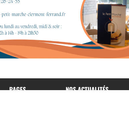
PAGES
NOS ACTUALITÉS
Accueil
Toutes nos actualités
A propos
Actualités par sports
Contact
Résultats & Classement