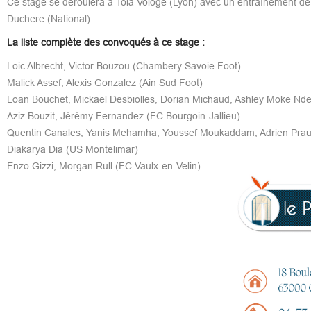
Ce stage se déroulera à Tola Vologe (Lyon) avec un entraînement de p
Duchere (National).
La liste complète des convoqués à ce stage :
Loic Albrecht, Victor Bouzou (Chambery Savoie Foot)
Malick Assef, Alexis Gonzalez (Ain Sud Foot)
Loan Bouchet, Mickael Desbiolles, Dorian Michaud, Ashley Moke Ndedi
Aziz Bouzit, Jérémy Fernandez (FC Bourgoin-Jallieu)
Quentin Canales, Yanis Mehamha, Youssef Moukaddam, Adrien Praul
Diakarya Dia (US Montelimar)
Enzo Gizzi, Morgan Rull (FC Vaulx-en-Velin)