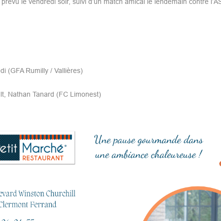
révu le vendredi soir, suivi d’un match amical le lendemain contre l’A
 (GFA Rumilly / Vallières)
t, Nathan Tanard (FC Limonest)