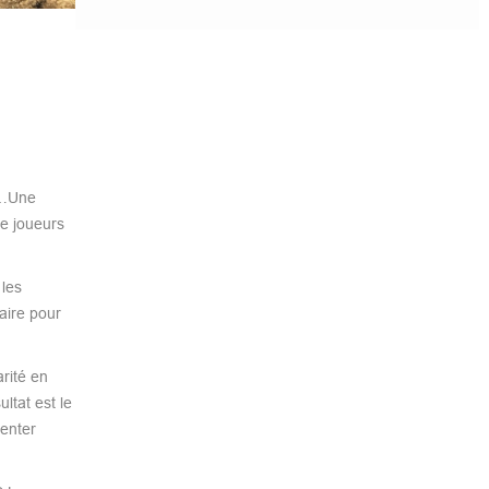
e…Une
re joueurs
 les
aire pour
rité en
ltat est le
senter