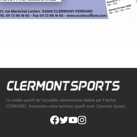
Le média sportif de l’actualité clermontoise réalisé par Fabrice
CONNORD. Soutenons notre territoire sportif avec Clermont Sports.