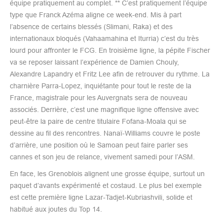
équipe pratiquement au complet. ** C’est pratiquement l’équipe
type que Franck Azéma aligne ce week-end. Mis à part
l’absence de certains blessés (Slimani, Raka) et des
internationaux bloqués (Vahaamahina et Iturria) c’est du très
lourd pour affronter le FCG. En troisième ligne, la pépite Fischer
va se reposer laissant l’expérience de Damien Chouly,
Alexandre Lapandry et Fritz Lee afin de retrouver du rythme. La
charnière Parra-Lopez, inquiétante pour tout le reste de la
France, magistrale pour les Auvergnats sera de nouveau
associés. Derrière, c’est une magnifique ligne offensive avec
peut-être la paire de centre titulaire Fofana-Moala qui se
dessine au fil des rencontres. Nanaï-Williams couvre le poste
d’arrière, une position où le Samoan peut faire parler ses
cannes et son jeu de relance, vivement samedi pour l’ASM.
En face, les Grenoblois alignent une grosse équipe, surtout un
paquet d’avants expérimenté et costaud. Le plus bel exemple
est cette première ligne Lazar-Tadjet-Kubriashvili, solide et
habitué aux joutes du Top 14.