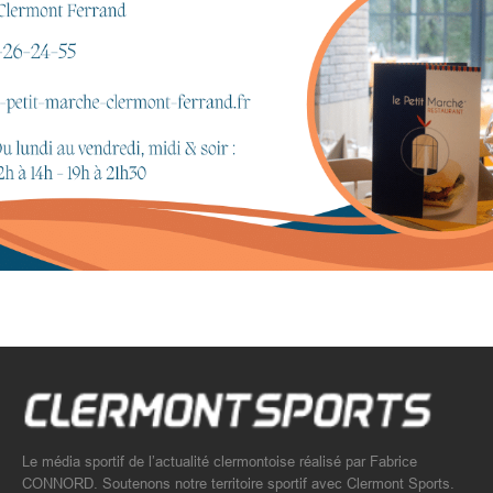
Le média sportif de l’actualité clermontoise réalisé par Fabrice
CONNORD. Soutenons notre territoire sportif avec Clermont Sports.