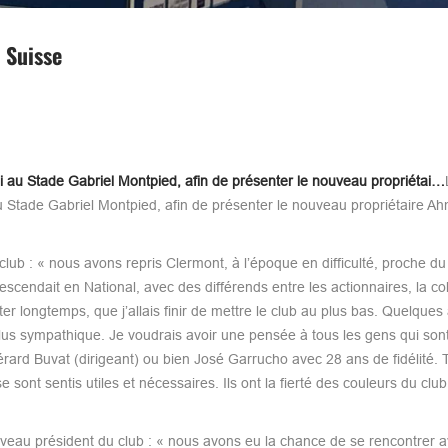
 Suisse
 au Stade Gabriel Montpied, afin de présenter le nouveau propriétai…
 Stade Gabriel Montpied, afin de présenter le nouveau propriétaire Ah
lub : « nous avons repris Clermont, à l’époque en difficulté, proche d
scendait en National, avec des différends entre les actionnaires, la coll
ter longtemps, que j’allais finir de mettre le club au plus bas. Quelque
plus sympathique. Je voudrais avoir une pensée à tous les gens qui sont
rard Buvat (dirigeant) ou bien José Garrucho avec 28 ans de fidélité. 
 sont sentis utiles et nécessaires. Ils ont la fierté des couleurs du clu
ouveau président du club : « nous avons eu la chance de se rencontrer