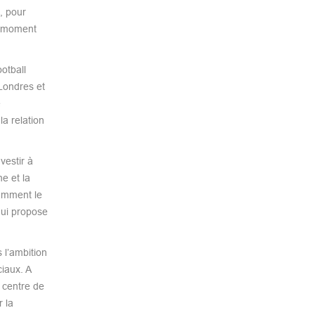
, pour
un moment
otball
 Londres et
e
a relation
vestir à
e et la
tamment le
qui propose
 l’ambition
iaux. A
u centre de
 la