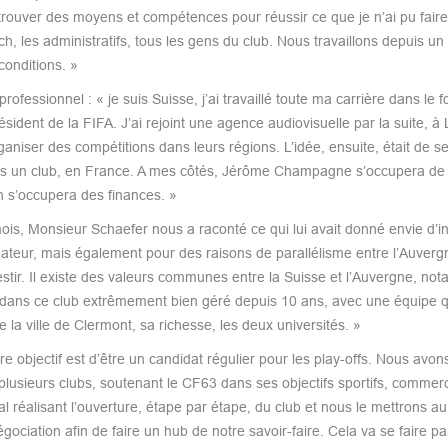
rouver des moyens et compétences pour réussir ce que je n’ai pu faire
ach, les administratifs, tous les gens du club. Nous travaillons depuis 
conditions. »
essionnel : « je suis Suisse, j’ai travaillé toute ma carrière dans le fo
ésident de la FIFA. J’ai rejoint une agence audiovisuelle par la suite, à
niser des compétitions dans leurs régions. L’idée, ensuite, était de s
dans un club, en France. A mes côtés, Jérôme Champagne s’occupera de l
en s’occupera des finances. »
is, Monsieur Schaefer nous a raconté ce qui lui avait donné envie d’in
teur, mais également pour des raisons de parallélisme entre l’Auvergn
stir. Il existe des valeurs communes entre la Suisse et l’Auvergne, no
rs dans ce club extrêmement bien géré depuis 10 ans, avec une équipe 
e la ville de Clermont, sa richesse, les deux universités. »
e objectif est d’être un candidat régulier pour les play-offs. Nous avons
 plusieurs clubs, soutenant le CF63 dans ses objectifs sportifs, commerc
al réalisant l’ouverture, étape par étape, du club et nous le mettrons a
ciation afin de faire un hub de notre savoir-faire. Cela va se faire par