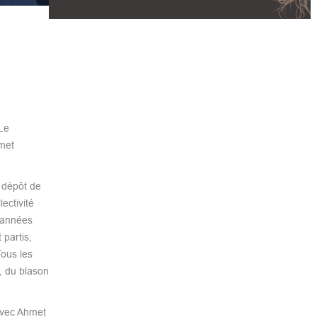
Le
met
u dépôt de
ectivité
s années
 partis,
Tous les
b, du blason
 avec Ahmet