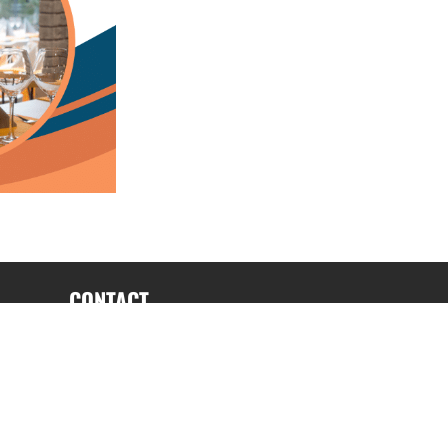
CONTACT
fabrice.connord@clermont-sports.fr
06 41 47 77 78
17 Avenue de Russie, 63140 Châtel-Guyon