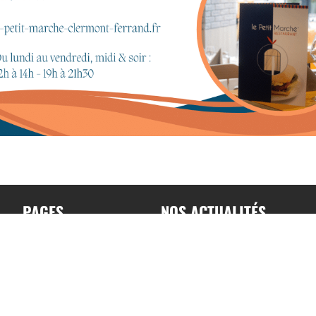
PAGES
NOS ACTUALITÉS
Accueil
Toutes nos actualités
A propos
Actualités par sports
Contact
Résultats & Classement
Podcast