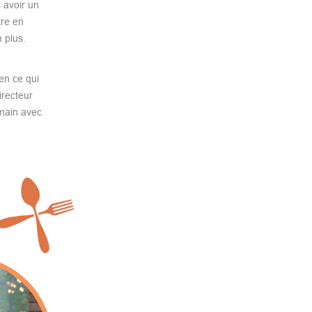
 avoir un
tre en
 plus.
en ce qui
irecteur
 main avec