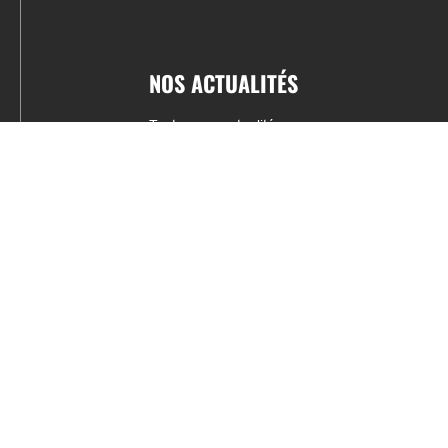
NOS ACTUALITÉS
Toutes nos actualités
Actualités par sports
Résultats & Classement
CONTACT
fabrice.connord@clermont-sports.fr
06 41 47 77 78
17 Avenue de Russie, 63140 Châtel-Guyon
Mentions légales – C.G.U