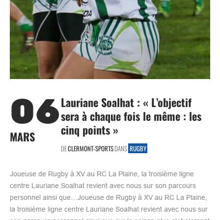
06
Lauriane Soalhat : « L’objectif
sera à chaque fois le même : les
cinq points »
MARS
DE
CLERMONT-SPORTS
DANS
RUGBY
Joueuse de Rugby à XV au RC La Plaine, la troisième ligne
centre Lauriane Soalhat revient avec nous sur son parcours
personnel ainsi que…Joueuse de Rugby à XV au RC La Plaine,
la troisième ligne centre Lauriane Soalhat revient avec nous sur