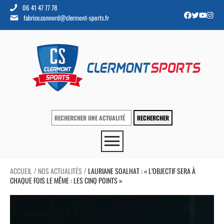
06 41 47 77 78
fabrice.connord@clermont-sports.fr
ACCUEIL
NOS ACTUALITÉS
LAURIANE SOALHAT : « L’OBJECTIF SERA À
/
/
CHAQUE FOIS LE MÊME : LES CINQ POINTS »