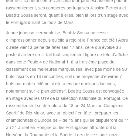
Même si sa demi-centre Cristiana Morgado est absente pour le
rassemblement, ses compères portugaises Jessica Ferreira et
Beatriz Sousa seront, quant à elles, bien là lors d’un stage avec
le Portugal durant ce mois de Mars.
Jeune joueuse clermontoise, Beatriz Sousa ne cesse
d’impressionner depuis qu’elle a rejoint la France cet été ! Alors
qu’elle vient à peine de fêter ses 17 ans, celle qui évolue au
poste d’arrière droit fait tout simplement figure de tête d’affiche
dans cette Poule 4 de National 1 à la troisième place du
classement des meilleures marqueuses, avec pas moins de 90
buts inscrits en 13 rencontres, soit une moyenne d’environ 7
buts par match. Même si elle a encore quelques lacunes,
notamment sur le plan défensif, Beatriz Sousa est convoquée
en stage avec les U19 de la sélection nationale du Portugal. Ce
rassemblement se déroulera du 18 au 24 Mars au Complexe
Sportif de Rio Maior, avec un objectif en tête : préparer les
championnats d’Europe de – de 19 ans qui se disputeront du 11
au 21 Juillet en Hongrie où les Portugaises affronteront la
Norvège, la Roumanie et la Suède. Lors de ce stage, onze