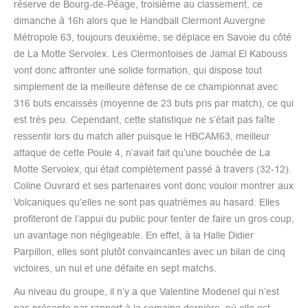
réserve de Bourg-de-Péage, troisième au classement, ce
dimanche à 16h alors que le Handball Clermont Auvergne
Métropole 63, toujours deuxième, se déplace en Savoie du côté
de La Motte Servolex. Les Clermontoises de Jamal El Kabouss
vont donc affronter une solide formation, qui dispose tout
simplement de la meilleure défense de ce championnat avec
316 buts encaissés (moyenne de 23 buts pris par match), ce qui
est très peu. Cependant, cette statistique ne s’était pas faîte
ressentir lors du match aller puisque le HBCAM63, meilleur
attaque de cette Poule 4, n’avait fait qu’une bouchée de La
Motte Servolex, qui était complètement passé à travers (32-12).
Coline Ouvrard et ses partenaires vont donc vouloir montrer aux
Volcaniques qu’elles ne sont pas quatrièmes au hasard. Elles
profiteront de l’appui du public pour tenter de faire un gros coup,
un avantage non négligeable. En effet, à la Halle Didier
Parpillon, elles sont plutôt convaincantes avec un bilan de cinq
victoires, un nul et une défaite en sept matchs.
Au niveau du groupe, il n’y a que Valentine Modenel qui n’est
pas présente par rapport à la semaine dernière, où elle est