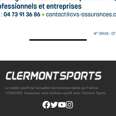
Le média sportif de l’actualité clermontoise réalisé par Fabrice
CONNORD. Soutenons notre territoire sportif avec Clermont Sports.