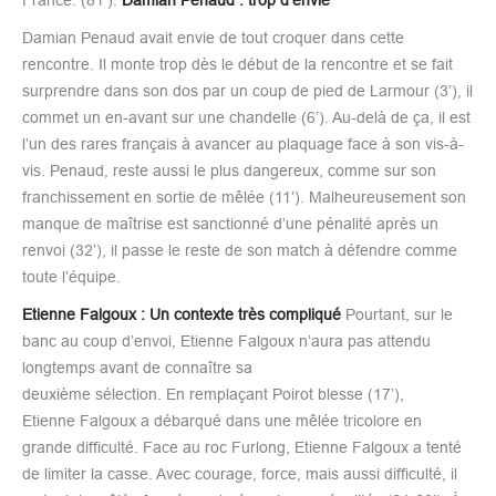
France. (81’).
Damian Penaud : trop d’envie
Damian Penaud avait envie de tout croquer dans cette
rencontre. Il monte trop dès le début de la rencontre et se fait
surprendre dans son dos par un coup de pied de Larmour (3’), il
commet un en-avant sur une chandelle (6’). Au-delà de ça, il est
l’un des rares français à avancer au plaquage face à son vis-à-
vis. Penaud, reste aussi le plus dangereux, comme sur son
franchissement en sortie de mêlée (11’). Malheureusement son
manque de maîtrise est sanctionné d’une pénalité après un
renvoi (32’), il passe le reste de son match à défendre comme
toute l’équipe.
Etienne Falgoux : Un contexte très compliqué
Pourtant, sur le
banc au coup d’envoi, Etienne Falgoux n’aura pas attendu
longtemps avant de connaître sa
deuxième sélection. En remplaçant Poirot blesse (17’),
Etienne Falgoux a débarqué dans une mêlée tricolore en
grande difficulté. Face au roc Furlong, Etienne Falgoux a tenté
de limiter la casse. Avec courage, force, mais aussi difficulté, il