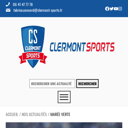
06 41 47 77 78
fabrice.connord@clermont-sports.fr
ACCUEIL
NOS ACTUALITÉS
MARÉE VERTE
/
/