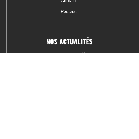
Contact
Podcast
NOS ACTUALITÉS
Toutes nos actualités
Actualités par sports
Résultats & Classement
CONTACT
fabrice.connord@clermont-sports.fr
06 41 47 77 78