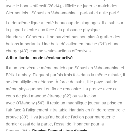
avec le bonus offensif (26-14), difficile de juger le match des
Clermontois.
Sébastien Vahaamahina : partout et nulle part**
Le deuxième ligne a tenté beaucoup de plaquages. Il a subi sur
la plupart d’entre eux face à la puissance physique
irlandaise. Généreux, il ne parvient pas non plus à gratter des
ballons importants. Une belle déviation en touche (61’) et une
charge (43’) comme seules actions offensives.
Arthur Iturria : mode sécateur activé
Il a un peu vécu le même match que Sébastien Vahaamahina et
Félix Lambey. Plaquant parfois trois fois dans la même minute, il
se démultiplie en défense. À force de subir, il le paye tout de
même physiquement en fin de rencontre. La preuve avec ce
coup de pied manqué étrange (62’) ou sa friction
avec O’Mahony (54’). Il reste un magnifique joueur, sa prise en
l’air face à l’alignement intraitable irlandais en fin de rencontre le
prouve (80’), il va jusqu’au bout de l’action pour marquer le
dernier essai de la partie, l’essai de l’honneur pour la