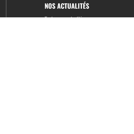
NOS ACTUALITÉS
Toutes nos actualités
Actualités par sports
Résultats & Classement
CONTACT
fabrice.connord@clermont-sports.fr
06 41 47 77 78
17 Avenue de Russie, 63140 Châtel-Guyon
Mentions légales – C.G.U
C.G.V.
Espace annonceur
Gestion des cookies