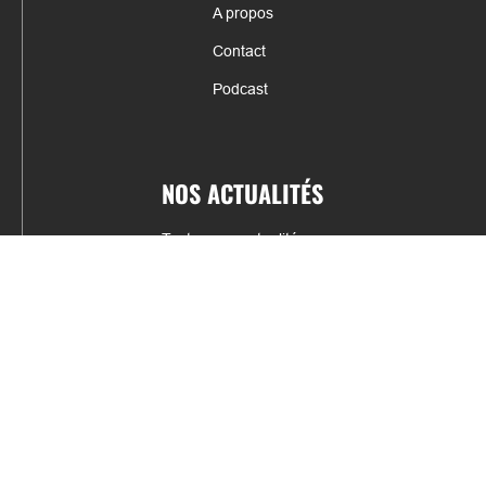
A propos
Contact
Podcast
NOS ACTUALITÉS
Toutes nos actualités
Actualités par sports
Résultats & Classement
CONTACT
fabrice.connord@clermont-sports.fr