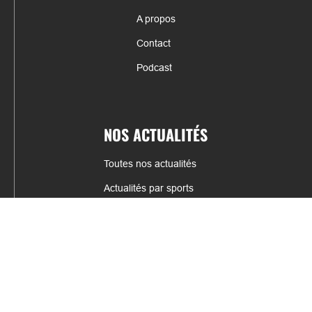
A propos
Contact
Podcast
NOS ACTUALITÉS
Toutes nos actualités
Actualités par sports
Résultats & Classement
CONTACT
fabrice.connord@clermont-sports.fr