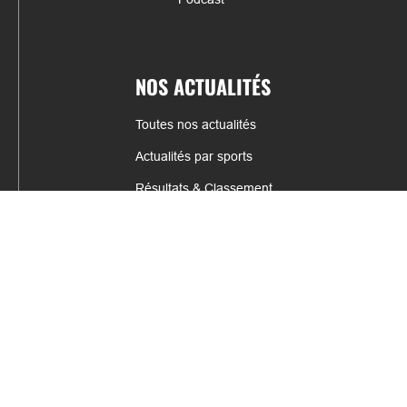
NOS ACTUALITÉS
Toutes nos actualités
Actualités par sports
Résultats & Classement
CONTACT
fabrice.connord@clermont-sports.fr
06 41 47 77 78
17 Avenue de Russie, 63140 Châtel-Guyon
Mentions légales – C.G.U