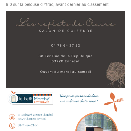
6-0 sur la pelouse d’Ytrac, avant-dernier au classement.