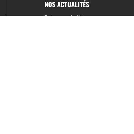
NOS ACTUALITÉS
Toutes nos actualités
Actualités par sports
Résultats & Classement
CONTACT
fabrice.connord@clermont-sports.fr
06 41 47 77 78
17 Avenue de Russie, 63140 Châtel-Guyon
Mentions légales – C.G.U
C.G.V.
Espace annonceur
Gestion des cookies