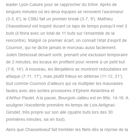
leader Lyon-Caluire pour se rapprocher du trône. Après de
longues minutes où les deux équipes se renvoient l’ascenseur
(3-3, 6′), le CSBJ fait un premier break (3-7, 9′). Mathieu
Chasseboeuf est inspiré durant ce laps de temps puisqu’il met 3
buts (il finira avec un total de 11 buts sur l’ensemble de la
rencontre). Malgré ce premier écart, on connait l’état d’esprit de
Cournon, qui ne lâche jamais le morceau aussi facilement.
Julien Debiossat devant sortir, prenant une exclusion temporaire
de 2 minutes, les locaux en profitent pour revenir à un petit but
(7-8, 14′). A nouveau, les Berjalliens se montrent redoutables en
attaque (7-11, 17′), mais plutôt frileux en défense (11-12, 21′),
tout comme Cournon d’ailleurs qui va multiplier les mauvaises
fautes avec des sorties provisoires d’Ephem Kelantima et
d’Arthur Paulet. A la pause, Bourgoin-Jallieu est en tête, 14-16. A
souligner l’excellente première mi-temps de Lois Antignac-
Girodet, très propre sur son aile (quatre buts lors des 30
premières minutes, six en tout).
Alors que Chasseboeuf fait trembler les filets dès la reprise de la