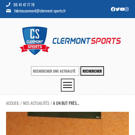
06 41 47 77 78
fabrice.connord@clermont-sports.fr
ACCUEIL
NOS ACTUALITÉS
A UN BUT PRÈS…
/
/