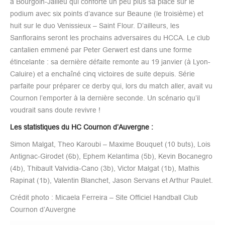
à Bourgoin-Jallieu qui conforte un peu plus sa place sur le
podium avec six points d’avance sur Beaune (le troisième) et
huit sur le duo Venissieux – Saint Flour. D’ailleurs, les
Sanflorains seront les prochains adversaires du HCCA. Le club
cantalien emmené par Peter Gerwert est dans une forme
étincelante : sa dernière défaite remonte au 19 janvier (à Lyon-
Caluire) et a enchaîné cinq victoires de suite depuis. Série
parfaite pour préparer ce derby qui, lors du match aller, avait vu
Cournon l’emporter à la dernière seconde. Un scénario qu’il
voudrait sans doute revivre !
Les statistiques du HC Cournon d’Auvergne :
Simon Malgat, Theo Karoubi – Maxime Bouquet (10 buts), Lois
Antignac-Girodet (6b), Ephem Kelantima (5b), Kevin Bocanegro
(4b), Thibault Valvidia-Cano (3b), Victor Malgat (1b), Mathis
Rapinat (1b), Valentin Blanchet, Jason Servans et Arthur Paulet.
Crédit photo : Micaela Ferreira – Site Officiel Handball Club
Cournon d’Auvergne