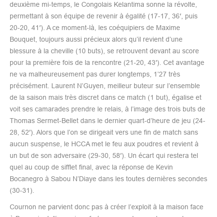
deuxième mi-temps, le Congolais Kelantima sonne la révolte,
permettant à son équipe de revenir à égalité (17-17, 36′, puis
20-20, 41′). A ce moment-là, les coéquipiers de Maxime
Bouquet, toujours aussi précieux alors qu’il revient d’une
blessure à la cheville (10 buts), se retrouvent devant au score
pour la première fois de la rencontre (21-20, 43′). Cet avantage
ne va malheureusement pas durer longtemps, 1’27 très
précisément. Laurent N’Guyen, meilleur buteur sur l’ensemble
de la saison mais très discret dans ce match (1 but), égalise et
voit ses camarades prendre le relais, à l’image des trois buts de
Thomas Sermet-Bellet dans le dernier quart-d’heure de jeu (24-
28, 52′). Alors que l’on se dirigeait vers une fin de match sans
aucun suspense, le HCCA met le feu aux poudres et revient à
un but de son adversaire (29-30, 58′). Un écart qui restera tel
quel au coup de sifflet final, avec la réponse de Kevin
Bocanegro à Sabou N’Diaye dans les toutes dernières secondes
(30-31).
Cournon ne parvient donc pas à créer l’exploit à la maison face