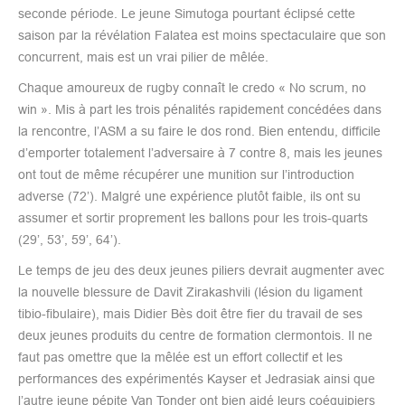
seconde période. Le jeune Simutoga pourtant éclipsé cette
saison par la révélation Falatea est moins spectaculaire que son
concurrent, mais est un vrai pilier de mêlée.
Chaque amoureux de rugby connaît le credo « No scrum, no
win ». Mis à part les trois pénalités rapidement concédées dans
la rencontre, l’ASM a su faire le dos rond. Bien entendu, difficile
d’emporter totalement l’adversaire à 7 contre 8, mais les jeunes
ont tout de même récupérer une munition sur l’introduction
adverse (72’). Malgré une expérience plutôt faible, ils ont su
assumer et sortir proprement les ballons pour les trois-quarts
(29’, 53’, 59’, 64’).
Le temps de jeu des deux jeunes piliers devrait augmenter avec
la nouvelle blessure de Davit Zirakashvili (lésion du ligament
tibio-fibulaire), mais Didier Bès doit être fier du travail de ses
deux jeunes produits du centre de formation clermontois. Il ne
faut pas omettre que la mêlée est un effort collectif et les
performances des expérimentés Kayser et Jedrasiak ainsi que
l’autre jeune pépite Van Tonder ont bien aidé leurs coéquipiers