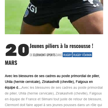
20
Jeunes piliers à la rescousse !
DE
CLERMONT-SPORTS
DANS
RUGBY
RUGBY FÉMININ
MARS
Avec les blessures de ses cadres au poste primordial de pilier,
Uhila (hernie cervicale), Zirakashvili (cheville), Falgoux en
équipe d…
Avec les blessures de ses cadres au poste primordial
de pilier, Uhila (hernie cervicale), Zirakashvili (cheville), Falgoux
en équipe de France et Slimani tout juste de retour de blessure,
Clermont doit faire appel à ses jeunes pousses dans un rôle qui