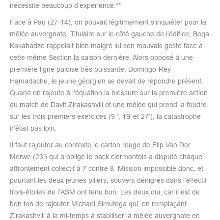
nécessite beaucoup d’expérience.**
Face à Pau (27-14), on pouvait légitimement s’inquiéter pour la
mêlée auvergnate. Titulaire sur le côté gauche de l’édifice, Beqa
Kakabadze rappelait bien malgré lui son mauvais geste face à
cette même Section la saison dernière. Alors opposé à une
première ligne paloise très puissante, Domingo-Rey-
Hamadache, le jeune géorgien se devait de répondre présent.
Quand on rajoute à l’équation la blessure sur la première action
du match de Davit Zirakashvili et une mêlée qui prend la foudre
sur les trois premiers exercices (9 ‘, 19’ et 27’), la catastrophe
n’était pas loin.
Il faut rajouter au contexte le carton rouge de Flip Van Der
Merwe (23’) qui a obligé le pack clermontois a disputé chaque
affrontement collectif à 7 contre 8. Mission impossible donc, et
pourtant les deux jeunes piliers, souvent dénigrés dans l’effectif
trois-étoiles de l’ASM ont tenu bon. Les deux oui, car il est de
bon ton de rajouter Michael Simutoga qui, en remplaçant
Zirakashvili à la mi-temps à stabiliser la mêlée auvergnate en