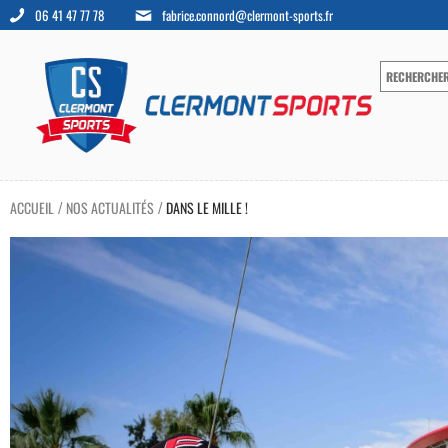
06 41 47 77 78
fabrice.connord@clermont-sports.fr
ACCUEIL
NOS ACTUALITÉS
DANS LE MILLE !
/
/