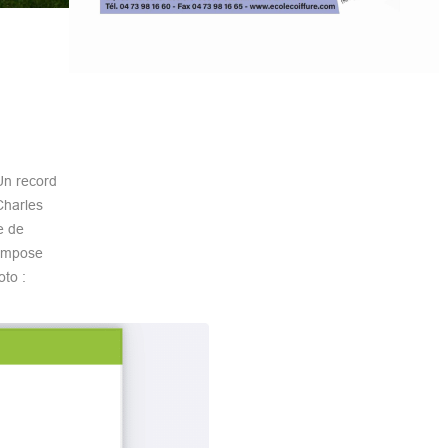
Un record
Charles
e de
’impose
oto :