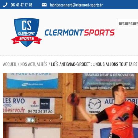
06 41 47 77 78
fabrice.connord@clermont-sports.fr
ACCUEIL
NOS ACTUALITÉS
LOÏS ANTIGNAC-GIRODET : « NOUS ALLONS TOUT FAIR
/
/