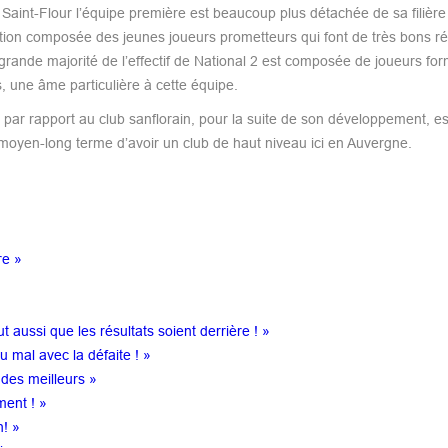
Saint-Flour l’équipe première est beaucoup plus détachée de sa filière
tion composée des jeunes joueurs prometteurs qui font de très bons ré
 grande majorité de l’effectif de National 2 est composée de joueurs fo
, une âme particulière à cette équipe.
ar rapport au club sanflorain, pour la suite de son développement, est
e moyen-long terme d’avoir un club de haut niveau ici en Auvergne.
re »
 aussi que les résultats soient derrière ! »
 mal avec la défaite ! »
 des meilleurs »
ment ! »
n! »