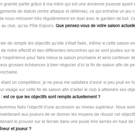
en grande partie grâce à ma mère qui est une ancienne joueuse ayant 
ngements de statuts (entre attaque et défense), ce qui entraîne un jeu r
e de nous retrouver très régulièrement en duel avec le gardien de but. C
, au club, qu’au Pôle Espoirs.
Que pensez-vous de votre saison actuel
ain de remplir les objectifs qu’elle s’était fixée, même si cette saison e
e notre effectif et des différentes rencontres qui se sont jouées sur le f
’expérience pour faire mieux la saison prochaine et ainsi continuer de
e deux grosses échéances à bien négocier d’ici la fin de saison afin de p
prochaine.
étant un compétiteur, je ne peux me satisfaire d’avoir si peu joué en Na
r visage sur cette fin de saison afin d’aider le club à atteindre ses obje
: est ce que les objectifs sont remplis actuellement ?
 sommes fixés l’objectif d’une accession au niveau supérieur. Nous s
maintenant aux joueurs de se donner les moyens de réussir cet objectif
enant le prouver sur le terrain dans une poule très serrée en haut de 
aîneur et joueur ?