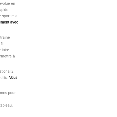
évolué en
apide.
e sport m’a
lement avec
ntraîne
il.
 faire
ermettre à
tional 2.
ctifs.
Vous
ommes pour
tableau.