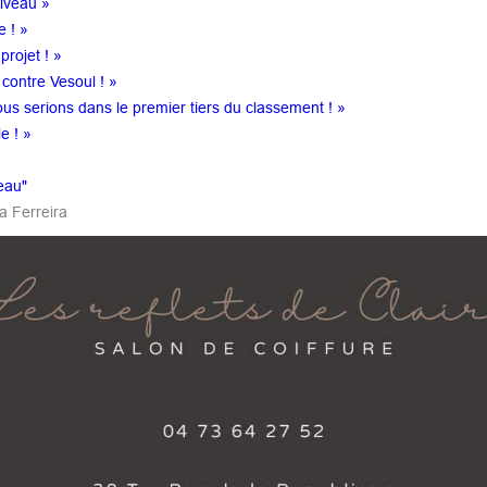
niveau »
e ! »
projet ! »
contre Vesoul ! »
us serions dans le premier tiers du classement ! »
e ! »
eau"
a Ferreira