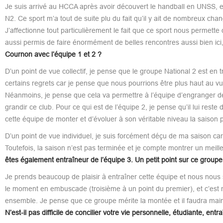
Je suis arrivé au HCCA après avoir découvert le handball en UNSS, 
N2. Ce sport m’a tout de suite plu du fait qu’il y ait de nombreux cha
J’affectionne tout particulièrement le fait que ce sport nous permett
aussi permis de faire énormément de belles rencontres aussi bien ici
Cournon avec l’équipe 1 et 2 ?
D’un point de vue collectif, je pense que le groupe National 2 est en tr
certains regrets car je pense que nous pourrions être plus haut au vu d
Néanmoins, je pense que cela va permettre à l’équipe d’engranger de l
grandir ce club. Pour ce qui est de l’équipe 2, je pense qu’il lui rest
cette équipe de monter et d’évoluer à son véritable niveau la saison 
D’un point de vue individuel, je suis forcément déçu de ma saison car 
Toutefois, la saison n’est pas terminée et je compte montrer un meilleu
êtes également entraîneur de l’équipe 3. Un petit point sur ce groupe 
Je prends beaucoup de plaisir à entraîner cette équipe et nous nous
le moment en embuscade (troisième à un point du premier), et c’est 
ensemble. Je pense que ce groupe mérite la montée et il faudra maint
N’est-il pas difficile de concilier votre vie personnelle, étudiante, entr