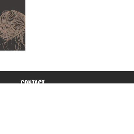
CONTACT
fabrice.connord@clermont-sports.fr
06 41 47 77 78
17 Avenue de Russie, 63140 Châtel-Guyon