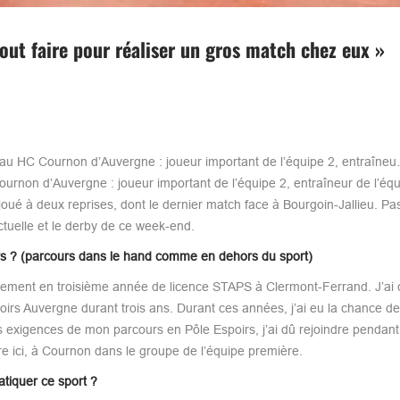
tout faire pour réaliser un gros match chez eux »
s au HC Cournon d’Auvergne : joueur important de l’équipe 2, entraîn
urnon d’Auvergne : joueur important de l’équipe 2, entraîneur de l’équi
oué à deux reprises, dont le dernier match face à Bourgoin-Jallieu. Pa
ctuelle et le derby de ce week-end.
urs ? (parcours dans le hand comme en dehors du sport)
tuellement en troisième année de licence STAPS à Clermont-Ferrand. J’
spoirs Auvergne durant trois ans. Durant ces années, j’ai eu la chance d
exigences de mon parcours en Pôle Espoirs, j’ai dû rejoindre pendant
re ici, à Cournon dans le groupe de l’équipe première.
tiquer ce sport ?