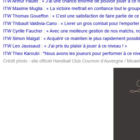
ITW Arthur Paulet : « J’ai une chance énorme de pouvoir jouer à ce 
ITW Maxime Muglia : « La victoire mettrait en confiance tout le group
ITW Thomas Goueffon : « C’est une satisfaction de faire partie de ce 
ITW Thibault Valdivia-Cano : « Livrer un gros combat pour l’emporter 
ITW Cyrille Faucher : « Avec une meilleure gestion de nos matchs, no
ITW Simon Malgat : « Acquérir ce maintien le plus rapidement possibl
ITW Leo Jaussaud : « J’ai pris du plaisir à jouer à ce niveau ! »
ITW Theo Karoubi : "Nous avons les joueurs pour performer à ce niv
Crédit photo : site officiel Handball Club Cournon d’Auvergne / Micael