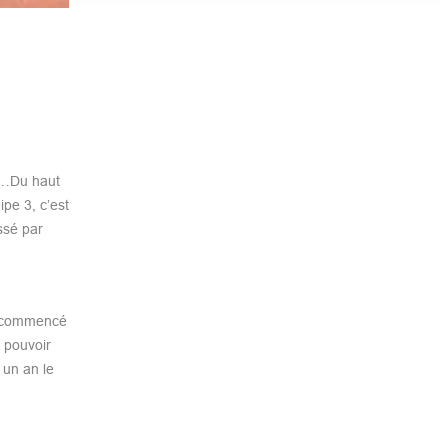
eu…Du haut
pe 3, c’est
ssé par
ai commencé
e pouvoir
 un an le