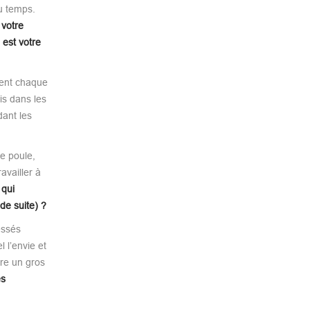
u temps.
 votre
 est votre
ement chaque
is dans les
dant les
re poule,
availler à
 qui
de suite) ?
essés
 l’envie et
ire un gros
es