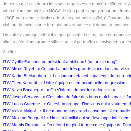
Je pense que ces deux clubs sont organisés de manière différente. A 
alors qu’au contraire, au HCCA, le club peut s’appuyer sur une forma
-18CF par exemple. Mais surtout, on peut noter qu’ici, à Cournon, la
club ou du moins sur le territoire auvergnat ce qui donne, à mon sens
Un autre avantage indéniable que possède la structure cournonnaise p
situe à côté d’une grande ville ce qui lui permettra d’envisager sur l
A relire :
ITW Cyrille Faucher, un président ambitieux ! (un article mag’)
ITW Alexis Royet : « Ce sport a une très grande place dans ma vie »
ITW Karim El Maouhab : « Les joueurs étaient impatients de reprend
ITW Theo Karoubi : « Notre équipe est en perpétuelle progression
ITW Kevin Bocanegro : « On s’interdit de perdre à domicile »
ITW Jason Servans : « C’est bien de faire des bons matchs mais il faut
ITW Lucas Croenne : « On est un groupe d’individus qui a vraiment du
ITW Victor Malgat : « Il ne manque pas grand chose pour faire partie
ITW Maxime Bouquet ! « Un club familial qui se développe intelligem
ITW Mathis Rapinat : « On attend de pied ferme cette équipe de Dijo