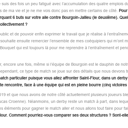
 suis des fois un peu fatigué avec l’accumulation des quatre emplois d
s de ma vie et je ne me vois donc pas en mettre certains de côté.
Pour
ant 6 buts sur votre aile contre Bourgoin-Jallieu (le deuxième). Quel
collectivement ?
ublic et de pouvoir enfin exprimer le travail que je réalise à l’entraîn
 souhaite ensuite remercier l’ensemble de mes coéquipiers qui m’ont m
 Bouquet qui est toujours là pour me reprendre à l’entraînement et pen
ar, encore une fois, même si l’équipe de Bourgoin est le dauphin de not
Cependant, ce type de match se joue sur des détails que nous devons tr
ch particulier puisque vous allez affronter Saint-Flour, dans un derby
rencontre, face à une équipe qui est en pleine bourre (cinq victoires 
e 2019 et que nous avons de notre côté actuellement plusieurs joueurs bl
cas Croenne). Néanmoins, un derby reste un match à part, dans lequel
 éléments pour gagner le match aller et nous allons tout faire pour fa
-Flour. Comment pourriez-vous comparer ses deux structures ? Sont-ell