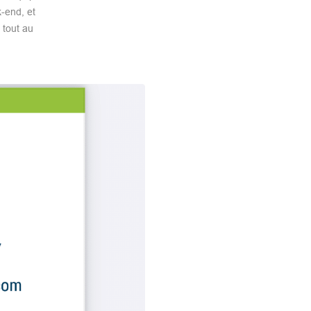
k-end, et
 tout au