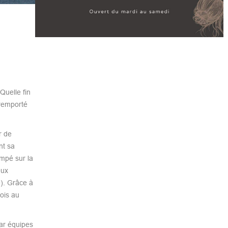
Quelle fin
 remporté
r de
nt sa
impé sur la
eux
e). Grâce à
mois au
par équipes