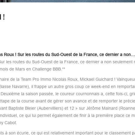
 !
as Roux ! Sur les routes du Sud-Ouest de la France, ce dernier a non…
ur les routes du Sud-Ouest de la France, ce dernier a non seulement
du mois de Mars en Challenge BBB.**
naire de la Team Pro Immo Nicolas Roux, Mickael Guichard ! Vainqueu
 Basse Navarre), il frappe un autre gros coup ce week-end en remporta
Deuxième la saison passée, le coureur cournonnais a, cette fois-ci, gr
tape de la course avant de gérer son avance et de remporter le préci
vant Baptiste Bleier (Aubervilliers) et 12 » sur Jérôme Mainard (Roann
individuel, ce qui lui permet également de finir à la première place ce 
my Cabot.
ts à son écurie, ce qui est relativement important pour le classement 