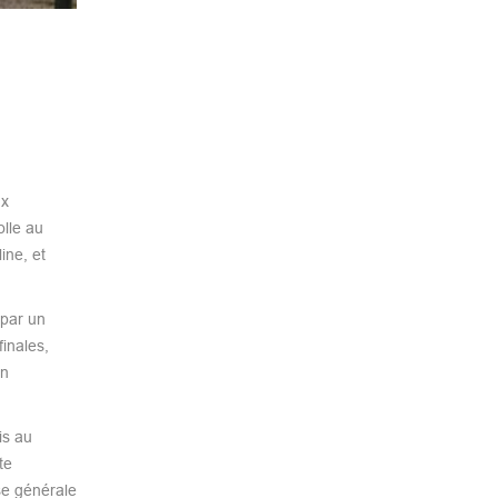
x
olle au
ine, et
 par un
finales,
en
is au
te
se générale