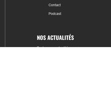
Contact
Podcast
NOS ACTUALITÉS
Toutes nos actualités
Actualités par sports
Résultats & Classement
CONTACT
fabrice.connord@clermont-sports.fr
06 41 47 77 78