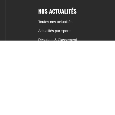
NOS ACTUALITÉS
Toutes nos actualités
Actualités par sports
Résultats & Classement
CONTACT
fabrice.connord@clermont-sports.fr
06 41 47 77 78
17 Avenue de Russie, 63140 Châtel-Guyon
Mentions légales – C.G.U
C.G.V.
Espace annonceur