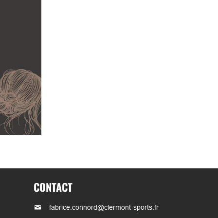
CONTACT
fabrice.connord@clermont-sports.fr