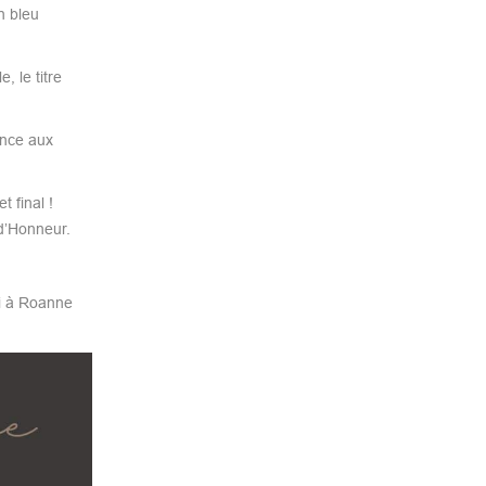
n bleu
 le titre
ance aux
 final !
d’Honneur.
di à Roanne