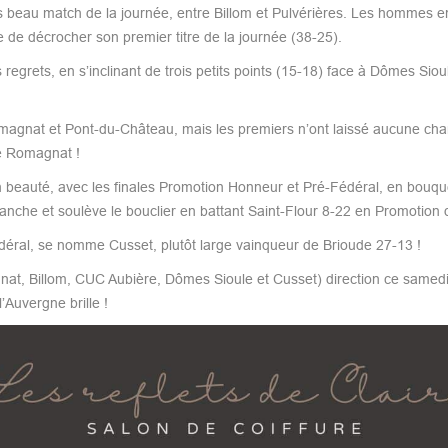
lus beau match de la journée, entre Billom et Pulvérières. Les hommes e
de décrocher son premier titre de la journée (38-25).
rets, en s’inclinant de trois petits points (15-18) face à Dômes Sioule,
Romagnat et Pont-du-Château, mais les premiers n’ont laissé aucune ch
e Romagnat !
n beauté, avec les finales Promotion Honneur et Pré-Fédéral, en bouquet
anche et soulève le bouclier en battant Saint-Flour 8-22 en Promotion 
déral, se nomme Cusset, plutôt large vainqueur de Brioude 27-13 !
agnat, Billom, CUC Aubière, Dômes Sioule et Cusset) direction ce same
’Auvergne brille !