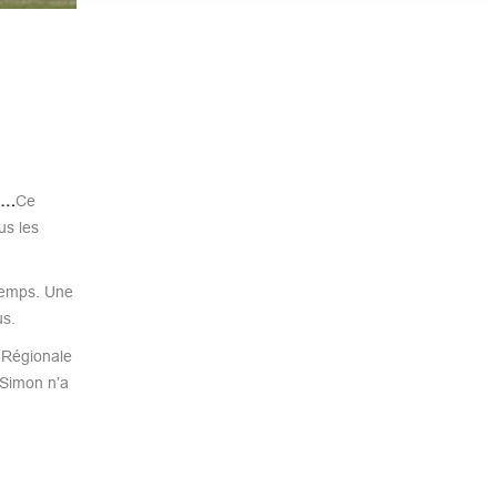
on…
Ce
us les
 temps. Une
us.
e Régionale
-Simon n’a