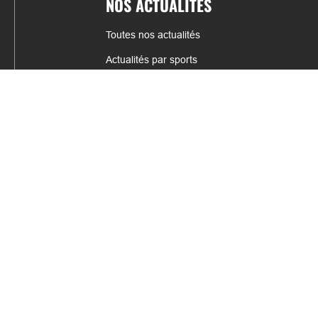
NOS ACTUALITÉS
Toutes nos actualités
Actualités par sports
Résultats & Classement
CONTACT
fabrice.connord@clermont-sports.fr
06 41 47 77 78
17 Avenue de Russie, 63140 Châtel-Guyon
Mentions légales – C.G.U
C.G.V.
Espace annonceur
Gestion des cookies