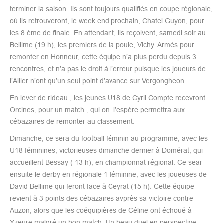
terminer la saison. Ils sont toujours qualifiés en coupe régionale,
où ils retrouveront, le week end prochain, Chatel Guyon, pour
les 8 ème de finale. En attendant, ils reçoivent, samedi soir au
Bellime (19 h), les premiers de la poule, Vichy. Armés pour
remonter en Honneur, cette équipe n’a plus perdu depuis 3
rencontres, et n’a pas le droit à l’erreur puisque les joueurs de
l’Allier n’ont qu’un seul point d’avance sur Vergongheon.
En lever de rideau , les jeunes U18 de Cyril Compte recevront
Orcines, pour un match , qui on l’espère permettra aux
cébazaires de remonter au classement.
Dimanche, ce sera du football féminin au programme, avec les
U18 féminines, victorieuses dimanche dernier à Domérat, qui
accueillent Bessay ( 13 h), en championnat régional. Ce sear
ensuite le derby en régionale 1 féminine, avec les joueuses de
David Bellime qui feront face à Ceyrat (15 h). Cette équipe
revient à 3 points des cébazaires avprès sa victoire contre
Auzon, alors que les coéquipières de Céline ont échoué à
Yzeure malgré un bon match. Un beau duel en perspective.