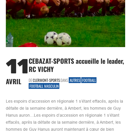
11
CEBAZAT-SPORTS accueille le leader,
RC VICHY
AVRIL
DE
CLERMONT-SPORTS
DANS
AUTRES
FOOTBALL
FOOTBALL MASCULIN
Les espoirs d’accession en régionale 1 s’étant effacés, après la
défaite de la semaine dernière, à Ambert, les hommes de Guy
Hanus auron…Les espoirs d’accession en régionale 1 s’étant
effacés, après la défaite de la semaine dernière, à Ambert, les
hommes de Guy Hanus auront maintenant à cœur de bien