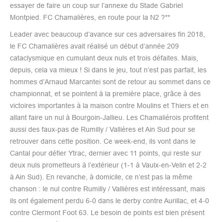
essayer de faire un coup sur l’annexe du Stade Gabriel
Montpied.
FC Chamalières, en route pour la N2 ?**
Leader avec beaucoup d’avance sur ces adversaires fin 2018,
le FC Chamalières avait réalisé un début d’année 209
cataclysmique en cumulant deux nuls et trois défaites. Mais,
depuis, cela va mieux ! Si dans le jeu, tout n’est pas parfait, les
hommes d’Arnaud Marcantei sont de retour au sommet dans ce
championnat, et se pointent à la première place, grâce à des
victoires importantes à la maison contre Moulins et Thiers et en
allant faire un nul à Bourgoin-Jallieu. Les Chamaliérois profitent
aussi des faux-pas de Rumilly / Vallières et Ain Sud pour se
retrouver dans cette position. Ce week-end, ils vont dans le
Cantal pour défier Ytrac, dernier avec 11 points, qui reste sur
deux nuls prometteurs à l’extérieur (1-1 à Vaulx-en-Velin et 2-2
à Ain Sud). En revanche, à domicile, ce n’est pas la même
chanson : le nul contre Rumilly / Vallières est intéressant, mais
ils ont également perdu 6-0 dans le derby contre Aurillac, et 4-0
contre Clermont Foot 63. Le besoin de points est bien présent