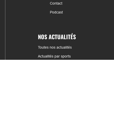
Contact
Podcast
NOS ACTUALITÉS
Toutes nos actualités
Actualités par sports
Résultats & Classement
CONTACT
fabrice.connord@clermont-sports.fr
06 41 47 77 78