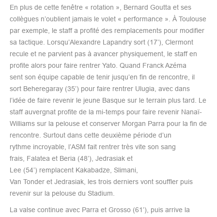
En plus de cette fenêtre « rotation », Bernard Goutta et ses
collègues n’oublient jamais le volet « performance ». À Toulouse
par exemple, le staff a profité des remplacements pour modifier
sa tactique. Lorsqu’Alexandre Lapandry sort (17’), Clermont
recule et ne parvient pas à avancer physiquement, le staff en
profite alors pour faire rentrer Yato. Quand Franck Azéma
sent son équipe capable de tenir jusqu’en fin de rencontre, il
sort Beheregaray (35’) pour faire rentrer Ulugia, avec dans
l’idée de faire revenir le jeune Basque sur le terrain plus tard. Le
staff auvergnat profite de la mi-temps pour faire revenir Nanaï-
Williams sur la pelouse et conserver Morgan Parra pour la fin de
rencontre. Surtout dans cette deuxième période d’un
rythme incroyable, l’ASM fait rentrer très vite son sang
frais, Falatea et Beria (48’), Jedrasiak et
Lee (54’) remplacent Kakabadze, Slimani,
Van Tonder et Jedrasiak, les trois derniers vont souffler puis
revenir sur la pelouse du Stadium.
La valse continue avec Parra et Grosso (61’), puis arrive la