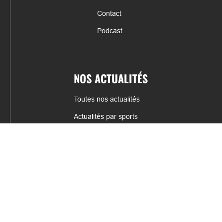
Contact
Podcast
NOS ACTUALITÉS
Toutes nos actualités
Actualités par sports
Résultats & Classement
CONTACT
fabrice.connord@clermont-sports.fr
06 41 47 77 78