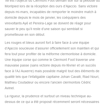
Tel est l’objectif du Clermont Foot demain soir sur la pelouse du
Montpied lors de la réception des ours d’Ajaccio. Sans victoire
depuis mi-mars, incapables de remporter le moindre match à
domicile depuis le mois de janvier, les coéquipiers des
virevoltants Ayé et Pereira-Lage se doivent de réagir pour
sauver le peu qu’il reste d’une saison qui semblait si
prometteuse en son début.
Les rouges et bleus auront fort à faire face à une équipe
d’Ajaccio soucieuse d’assurer officiellement son maintien et qui
fera tout pour profiter de la méforme clermontoise à domicile.
Une équipe corse qui comme le Clermont Foot traverse une
mauvaise passe (sans victoire depuis mi-février et un succès
face à l’AJ Auxerre) mais possède malgré tout des éléments de
qualité tels que l’infatigable capitaine Johan Cavalli, Riad Nouri,
Mathieu Coutadeur ou encore l’ancien clermontois Cédric
Avinel.
La rigueur, la prudence et surtout un niveau technique au-
dessus de ce qui a été proposé récemment seront nécessaires