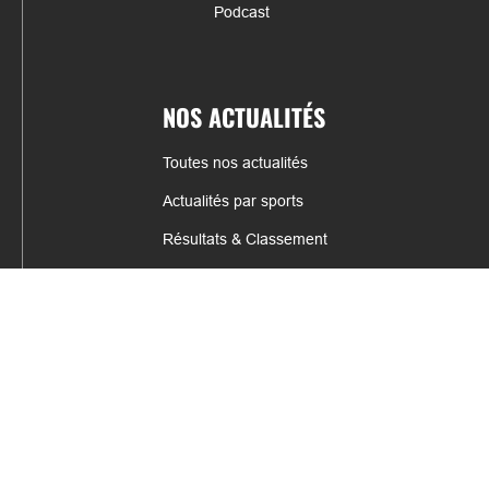
Podcast
NOS ACTUALITÉS
Toutes nos actualités
Actualités par sports
Résultats & Classement
CONTACT
fabrice.connord@clermont-sports.fr
06 41 47 77 78
17 Avenue de Russie, 63140 Châtel-Guyon