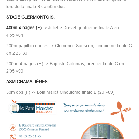
lors de la finale B de 50m dos.
STADE CLERMONTOIS:
400m 4 nages (F)
-> Juliette Drevet quatrième finale A en
4’55 »64
200m papillon dames -> Clémence Suescun, cinquième finale C
en 2’23"30
200 m 4 nages (H) -> Baptiste Colomas, premier finale C en
2’05 »99
ASM CHAMALIÈRES
:
50m dos (F) -> Lola Mallet Cinquième finale B (29 »89)