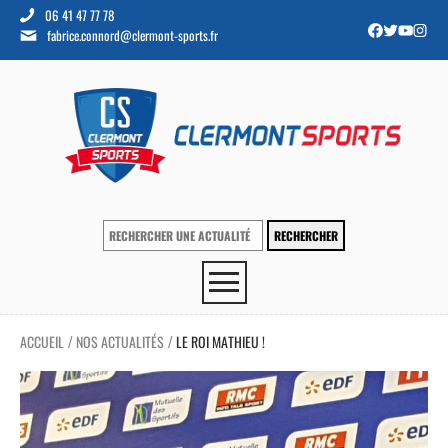
06 41 47 77 78
fabrice.connord@clermont-sports.fr
ACCUEIL
NOS ACTUALITÉS
LE ROI MATHIEU !
/
/