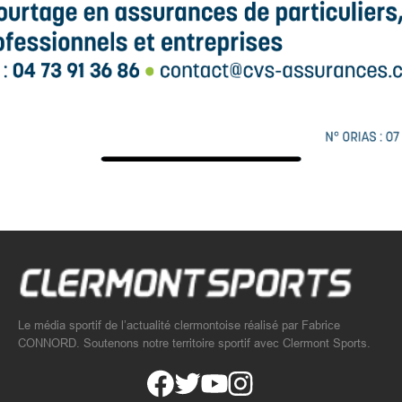
Le média sportif de l’actualité clermontoise réalisé par Fabrice
CONNORD. Soutenons notre territoire sportif avec Clermont Sports.