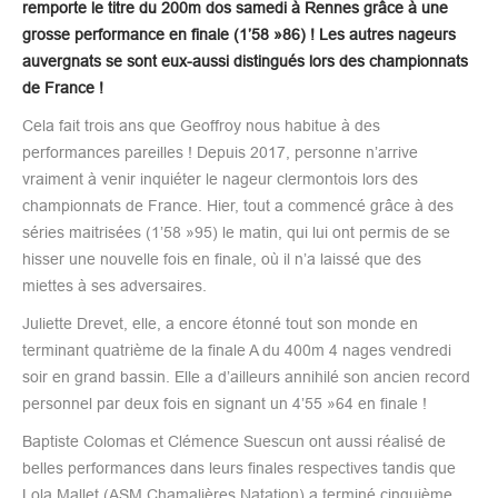
remporte le titre du 200m dos samedi à Rennes grâce à une
grosse performance en finale (1’58 »86) ! Les autres nageurs
auvergnats se sont eux-aussi distingués lors des championnats
de France !
Cela fait trois ans que Geoffroy nous habitue à des
performances pareilles ! Depuis 2017, personne n’arrive
vraiment à venir inquiéter le nageur clermontois lors des
championnats de France. Hier, tout a commencé grâce à des
séries maitrisées (1’58 »95) le matin, qui lui ont permis de se
hisser une nouvelle fois en finale, où il n’a laissé que des
miettes à ses adversaires.
Juliette Drevet, elle, a encore étonné tout son monde en
terminant quatrième de la finale A du 400m 4 nages vendredi
soir en grand bassin. Elle a d’ailleurs annihilé son ancien record
personnel par deux fois en signant un 4’55 »64 en finale !
Baptiste Colomas et Clémence Suescun ont aussi réalisé de
belles performances dans leurs finales respectives tandis que
Lola Mallet (ASM Chamalières Natation) a terminé cinquième