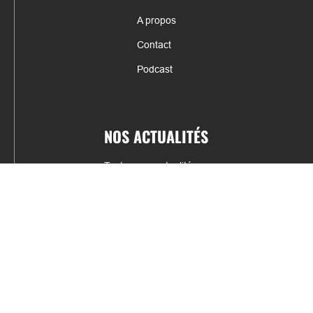
A propos
Contact
Podcast
NOS ACTUALITÉS
Toutes nos actualités
Actualités par sports
Résultats & Classement
CONTACT
fabrice.connord@clermont-sports.fr