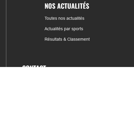
NOS ACTUALITÉS
Toutes nos actualités
Actualités par sports
Résultats & Classement
CONTACT
fabrice.connord@clermont-sports.fr
06 41 47 77 78
17 Avenue de Russie, 63140 Châtel-Guyon
Mentions légales – C.G.U
C.G.V.
Espace annonceur
Gestion des cookies