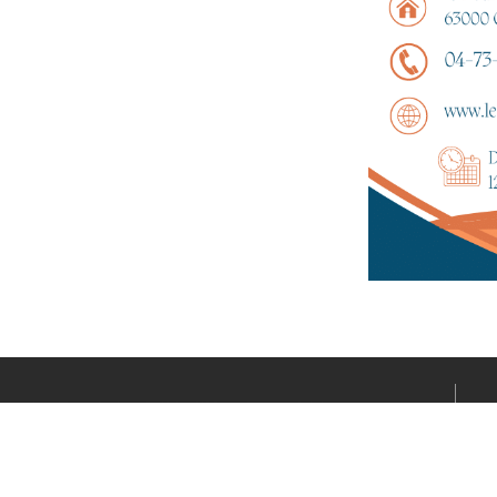
Le média sportif de l’actualité clermontoise réalisé par
Fabrice CONNORD. Soutenons notre territoire sportif