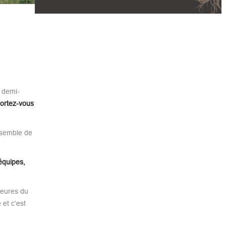
 demi-
portez-vous
ensemble de
équipes,
jeures du
et c’est