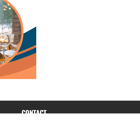
CONTACT
fabrice.connord@clermont-sports.fr
06 41 47 77 78