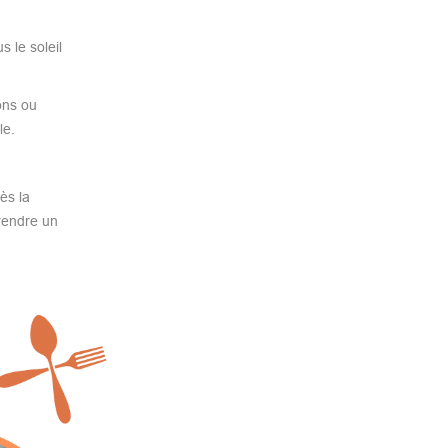
 le soleil
ons ou
le.
ès la
prendre un