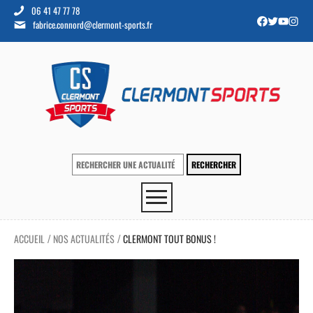
06 41 47 77 78
fabrice.connord@clermont-sports.fr
ACCUEIL
NOS ACTUALITÉS
CLERMONT TOUT BONUS !
/
/