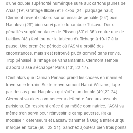
d’une double supériorité numérique suite aux cartons jaunes de
Arias (19’, Grattage Illicite) et Fickou (24’, plaquage haut),
Clermont revient d’abord sur un essai de pénalité (24’) puis
Naqalevu (26’) bien servi par le funambule Tuicuvu. Deux
pénalités supplémentaires de Plisson (30’ et 35’) contre une de
Laidlaw (43’) font tourner le tableau d’affichage à 19-17 à la
pause. Une première période où l’ASM a profité des
circonstances, mais s’est retrouvé plutôt dominé dans l’envie.
Trop pénalisé, à l’image de Vahaamahina, Clermont semble
d’abord laisse s’échapper Paris (43’, 22-17).
C’est alors que Damian Penaud prend les choses en mains et
traverse le terrain. Sur le renversement Nanaï-Williams, tape
par-dessus pour Naqalevu qui s’offre un doublé (49’,22-24).
Clermont va alors commencer à défendre face aux assauts
parisiens. En respirant grâce à sa mêlée dominatrice, l’ASM va
même s’en servir pour réinvestir le camp adverse. Raka
mobilise 4 défenseurs et Laidlaw transmet à Ulugia intérieur qui
marque en force (60’, 22-31). Sanchez ajoutera bien trois points