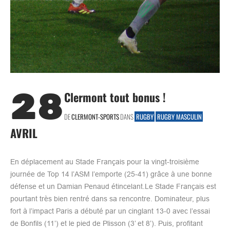
28
Clermont tout bonus !
DE
CLERMONT-SPORTS
DANS
RUGBY
RUGBY MASCULIN
AVRIL
En déplacement au Stade Français pour la vingt-troisième
journée de Top 14 l’ASM l’emporte (25-41) grâce à une bonne
défense et un Damian Penaud étincelant.Le Stade Français est
pourtant très bien rentré dans sa rencontre. Dominateur, plus
fort à l’impact Paris a débuté par un cinglant 13-0 avec l’essai
de Bonfils (11’) et le pied de Plisson (3’ et 8’). Puis, profitant