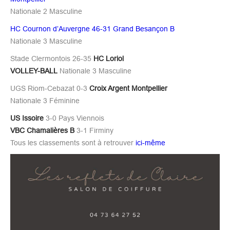
Nationale 2 Masculine
HC Cournon d’Auvergne 46-31 Grand Besançon B
Nationale 3 Masculine
Stade Clermontois 26-35
HC Loriol
VOLLEY-BALL
Nationale 3 Masculine
UGS Riom-Cebazat 0-3
Croix Argent Montpellier
Nationale 3 Féminine
US Issoire
3-0 Pays Viennois
VBC Chamalières B
3-1 Firminy
Tous les classements sont à retrouver
ici-même