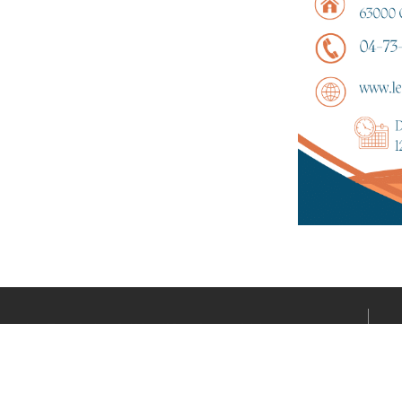
Le média sportif de l’actualité clermontoise réalisé par
Fabrice CONNORD. Soutenons notre territoire sportif