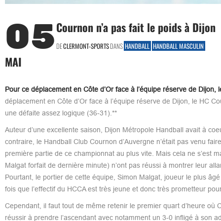
05
Cournon n’a pas fait le poids à Dijon
DE
CLERMONT-SPORTS
DANS
HANDBALL
HANDBALL MASCULIN
MAI
Pour ce déplacement en Côte d’Or face à l’équipe réserve de Dijon, 
déplacement en Côte d’Or face à l’équipe réserve de Dijon, le HC Cou
une défaite assez logique (36-31).**
Auteur d’une excellente saison, Dijon Métropole Handball avait à coe
contraire, le Handball Club Cournon d’Auvergne n’était pas venu fair
première partie de ce championnat au plus vite. Mais cela ne s’est
Malgat forfait de dernière minute) n’ont pas réussi à montrer leur alla
Pourtant, le portier de cette équipe, Simon Malgat, joueur le plus âg
fois que l’effectif du HCCA est très jeune et donc très prometteur po
Cependant, il faut tout de même retenir le premier quart d’heure où Co
réussir à prendre l’ascendant avec notamment un 3-0 infligé à son ad