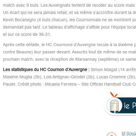
match avec 9 buts. Les Auvergnats tentent de recoller au score mais n’
Un écart qui ne sera jamais refait, et va même s’accroître durant la
Kevin Bocanegro (4 buts chacun), les Cournonnais ne se montrent pas
demandait pas tant. Le tableau d’affichage s’affole pour l’équipe loca
et sur ce score de 36-31.
Après cette défaite, le HC Cournond d’Auvergne recule à la dixième
contre Beaune) leur passer devant. Assurés tout de même de se mai
prochain match, avec la réception de Marsannay (septième) ce sa
Les statistiques du HC Cournon d’Auvergne :
Simon Malgat (14 arrêts
Maxime Muglia (3b), Lois Antignac-Girodet (2b), Lucas Croenne (2b), 
Paulet. Crédit photo : Micaela Ferreira – Site Officiel Handball Club