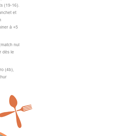
ts (19-16).
anchet et
n
miner à +5
(match nul
 dès le
o (4b),
thur