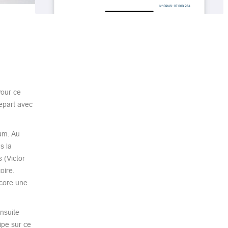
our ce
epart avec
um. Au
s la
 (Victor
oire.
ncore une
ensuite
ipe sur ce