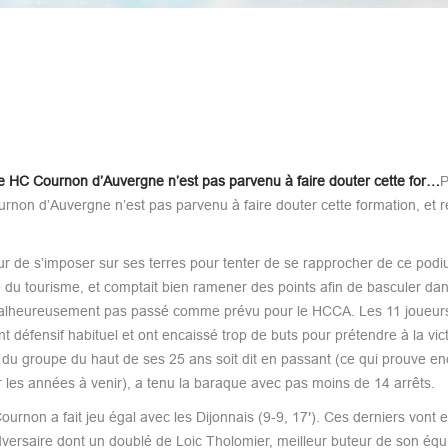
le HC Cournon d’Auvergne n’est pas parvenu à faire douter cette for…
P
rnon d’Auvergne n’est pas parvenu à faire douter cette formation, et r
ur de s’imposer sur ses terres pour tenter de se rapprocher de ce podi
e du tourisme, et comptait bien ramener des points afin de basculer dan
 malheureusement pas passé comme prévu pour le HCCA. Les 11 joueurs
nt défensif habituel et ont encaissé trop de buts pour prétendre à la vict
é du groupe du haut de ses 25 ans soit dit en passant (ce qui prouve e
ur les années à venir), a tenu la baraque avec pas moins de 14 arrêts.
urnon a fait jeu égal avec les Dijonnais (9-9, 17′). Ces derniers vont 
versaire dont un doublé de Loic Tholomier, meilleur buteur de son équ