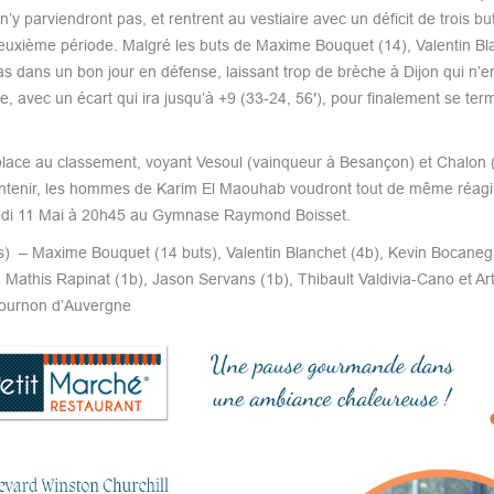
y parviendront pas, et rentrent au vestiaire avec un déficit de trois bu
 deuxième période. Malgré les buts de Maxime Bouquet (14), Valentin Bl
 dans un bon jour en défense, laissant trop de brèche à Dijon qui n’e
le, avec un écart qui ira jusqu’à +9 (33-24, 56′), pour finalement se ter
 place au classement, voyant Vesoul (vainqueur à Besançon) et Chalon 
ntenir, les hommes de Karim El Maouhab voudront tout de même réagir
medi 11 Mai à 20h45 au Gymnase Raymond Boisset.
) – Maxime Bouquet (14 buts), Valentin Blanchet (4b), Kevin Bocanegr
Mathis Rapinat (1b), Jason Servans (1b), Thibault Valdivia-Cano et Ar
 Cournon d’Auvergne