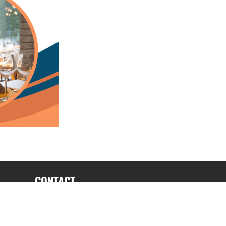
CONTACT
fabrice.connord@clermont-sports.fr
06 41 47 77 78