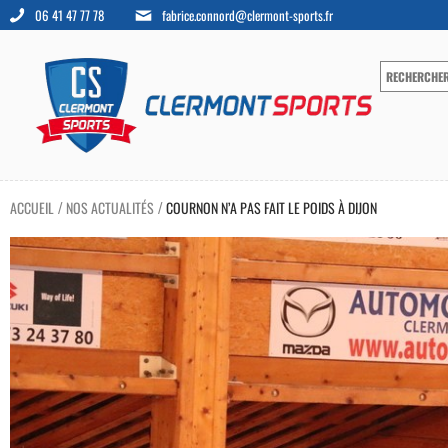
06 41 47 77 78
fabrice.connord@clermont-sports.fr
ACCUEIL
NOS ACTUALITÉS
COURNON N’A PAS FAIT LE POIDS À DIJON
/
/