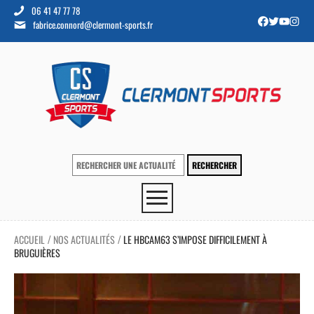
06 41 47 77 78
fabrice.connord@clermont-sports.fr
ACCUEIL
NOS ACTUALITÉS
LE HBCAM63 S’IMPOSE DIFFICILEMENT À
/
/
BRUGUIÈRES