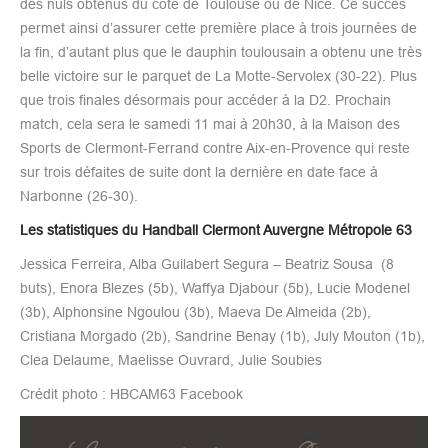
des nuls obtenus du côté de Toulouse ou de Nice. Ce succès
permet ainsi d’assurer cette première place à trois journées de
la fin, d’autant plus que le dauphin toulousain a obtenu une très
belle victoire sur le parquet de La Motte-Servolex (30-22). Plus
que trois finales désormais pour accéder à la D2. Prochain
match, cela sera le samedi 11 mai à 20h30, à la Maison des
Sports de Clermont-Ferrand contre Aix-en-Provence qui reste
sur trois défaites de suite dont la dernière en date face à
Narbonne (26-30).
Les statistiques du Handball Clermont Auvergne Métropole 63
Jessica Ferreira, Alba Guilabert Segura – Beatriz Sousa (8
buts), Enora Blezes (5b), Waffya Djabour (5b), Lucie Modenel
(3b), Alphonsine Ngoulou (3b), Maeva De Almeida (2b),
Cristiana Morgado (2b), Sandrine Benay (1b), July Mouton (1b),
Clea Delaume, Maelisse Ouvrard, Julie Soubies
Crédit photo : HBCAM63 Facebook