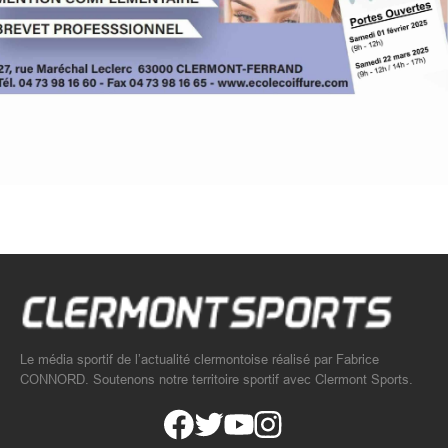
Le média sportif de l’actualité clermontoise réalisé par Fabrice
CONNORD. Soutenons notre territoire sportif avec Clermont Sports.