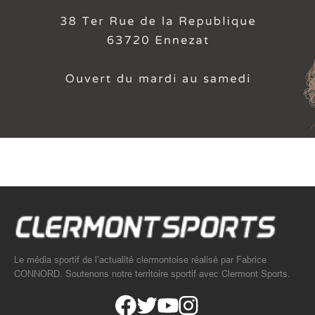
Le média sportif de l’actualité clermontoise réalisé par Fabrice
CONNORD. Soutenons notre territoire sportif avec Clermont Sports.