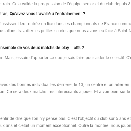
rrain. Cela valide la progression de l’équipe sénior et du club depuis 3
ras, Qu’avez-vous travaillé à l’entrainement ?
 réussissent leur entrée en lice dans les championnats de France comme
 allons travailler les petites scories que nous avons eu face à Saint-N
l’ensemble de vos deux matchs de play – offs ?
 Mais j’essaie d’apporter ce que je sais faire pour aider le collectif. C’
ec des bonnes individualités derrière, le 10, un centre et un ailier en p
n. Ce sera deux matchs très intéressants à jouer. Et à voir bien-sûr le
tir de dire que l’on n’y pense pas. C’est l’objectif du club sur 5 ans et 
deux ans et c’était un moment exceptionnel. Outre la montée, nous jouon