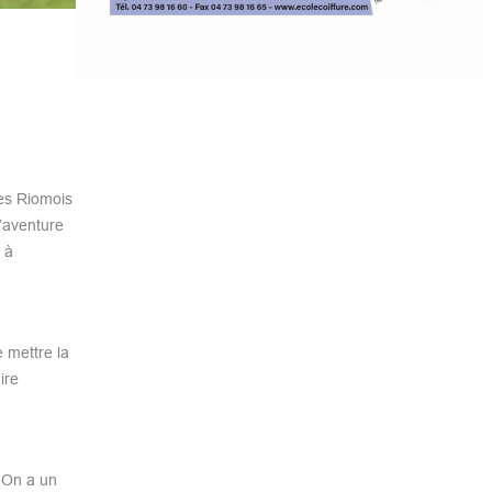
es Riomois
l’aventure
 à
e mettre la
ire
 On a un