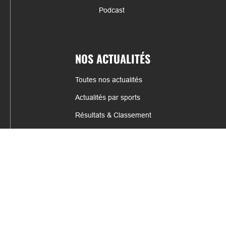
Podcast
NOS ACTUALITÉS
Toutes nos actualités
Actualités par sports
Résultats & Classement
CONTACT
fabrice.connord@clermont-sports.fr
06 41 47 77 78
17 Avenue de Russie, 63140 Châtel-Guyon