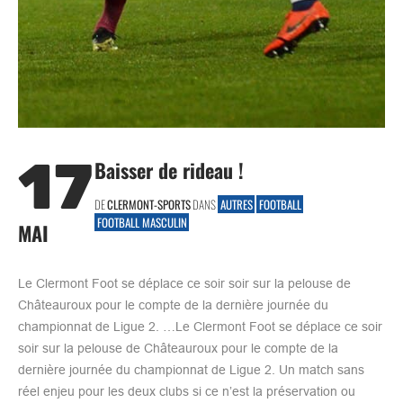
17
Baisser de rideau !
DE
CLERMONT-SPORTS
DANS
AUTRES
FOOTBALL
FOOTBALL MASCULIN
MAI
Le Clermont Foot se déplace ce soir soir sur la pelouse de
Châteauroux pour le compte de la dernière journée du
championnat de Ligue 2. …Le Clermont Foot se déplace ce soir
soir sur la pelouse de Châteauroux pour le compte de la
dernière journée du championnat de Ligue 2. Un match sans
réel enjeu pour les deux clubs si ce n’est la préservation ou