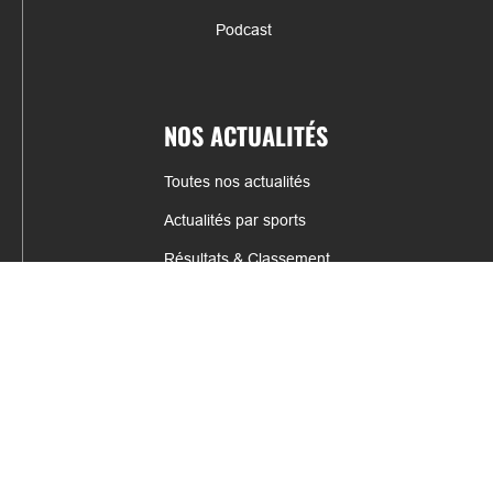
Podcast
NOS ACTUALITÉS
Toutes nos actualités
Actualités par sports
Résultats & Classement
CONTACT
fabrice.connord@clermont-sports.fr
06 41 47 77 78