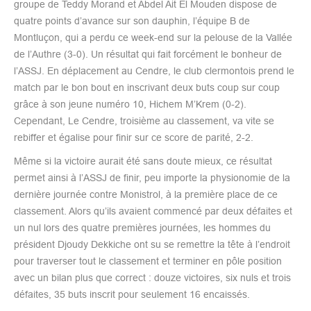
groupe de Teddy Morand et Abdel Ait El Mouden dispose de
quatre points d’avance sur son dauphin, l’équipe B de
Montluçon, qui a perdu ce week-end sur la pelouse de la Vallée
de l’Authre (3-0). Un résultat qui fait forcément le bonheur de
l’ASSJ. En déplacement au Cendre, le club clermontois prend le
match par le bon bout en inscrivant deux buts coup sur coup
grâce à son jeune numéro 10, Hichem M’Krem (0-2).
Cependant, Le Cendre, troisième au classement, va vite se
rebiffer et égalise pour finir sur ce score de parité, 2-2.
Même si la victoire aurait été sans doute mieux, ce résultat
permet ainsi à l’ASSJ de finir, peu importe la physionomie de la
dernière journée contre Monistrol, à la première place de ce
classement. Alors qu’ils avaient commencé par deux défaites et
un nul lors des quatre premières journées, les hommes du
président Djoudy Dekkiche ont su se remettre la tête à l’endroit
pour traverser tout le classement et terminer en pôle position
avec un bilan plus que correct : douze victoires, six nuls et trois
défaites, 35 buts inscrit pour seulement 16 encaissés.