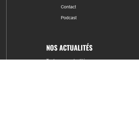
Contact
Podcast
NOS ACTUALITÉS
Toutes nos actualités
Actualités par sports
Résultats & Classement
CONTACT
fabrice.connord@clermont-sports.fr
06 41 47 77 78