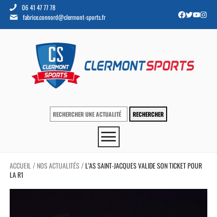
06 41 47 77 78
fabrice.connord@clermont-sports.fr
ACCUEIL
NOS ACTUALITÉS
L’AS SAINT-JACQUES VALIDE SON TICKET POUR
/
/
LA R1