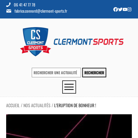
06 41 47 77 78
fabrice.connord@clermont-sports.fr
ACCUEIL
NOS ACTUALITÉS
L’ERUPTION DE BONHEUR !
/
/