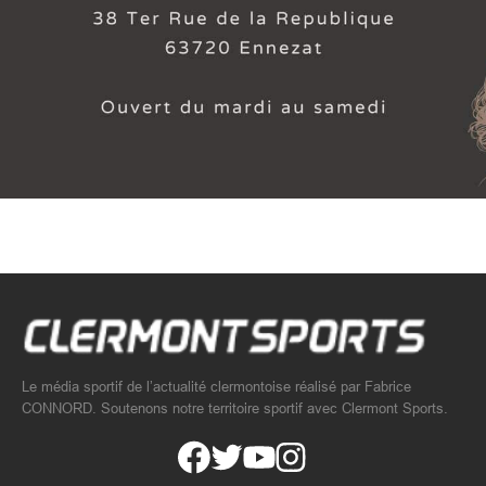
Le média sportif de l’actualité clermontoise réalisé par Fabrice
CONNORD. Soutenons notre territoire sportif avec Clermont Sports.