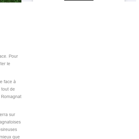
ace. Pour
ter le
e face à
 tout de
SM Romagnat
erra sur
magnatoises
ésireuses
 mieux que