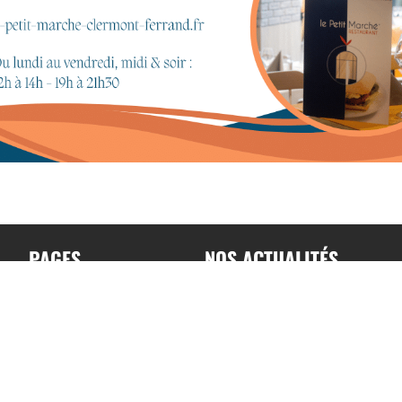
PAGES
NOS ACTUALITÉS
Accueil
Toutes nos actualités
A propos
Actualités par sports
Contact
Résultats & Classement
Podcast