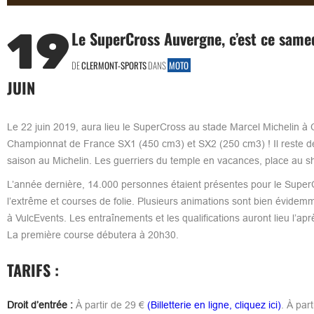
19
Le SuperCross Auvergne, c’est ce samed
DE
CLERMONT-SPORTS
DANS
MOTO
JUIN
Le 22 juin 2019, aura lieu le SuperCross au stade Marcel Michelin à
Championnat de France SX1 (450 cm3) et SX2 (250 cm3) ! Il reste des 
saison au Michelin. Les guerriers du temple en vacances, place au s
L’année dernière, 14.000 personnes étaient présentes pour le SuperC
l’extrême et courses de folie. Plusieurs animations sont bien évidemm
à VulcEvents. Les entraînements et les qualifications auront lieu l’a
La première course débutera à 20h30.
TARIFS :
Droit d’entrée :
À partir de 29 €
(Billetterie en ligne, cliquez ici)
. À par