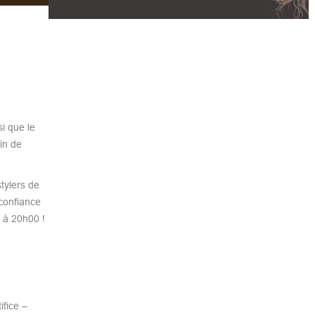
i que le
in de
tylers de
 confiance
u à 20h00 !
ifice –