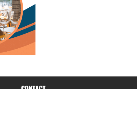
CONTACT
fabrice.connord@clermont-sports.fr
06 41 47 77 78
17 Avenue de Russie, 63140 Châtel-Guyon