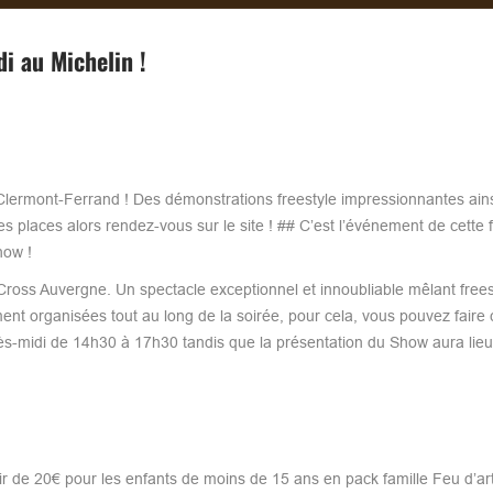
i au Michelin !
 Clermont-Ferrand ! Des démonstrations freestyle impressionnantes ains
places alors rendez-vous sur le site ! ## C’est l’événement de cette f
how !
ross Auvergne. Un spectacle exceptionnel et innoubliable mêlant frees
ent organisées tout au long de la soirée, pour cela, vous pouvez faire
près-midi de 14h30 à 17h30 tandis que la présentation du Show aura lie
tir de 20€ pour les enfants de moins de 15 ans en pack famille Feu d’art