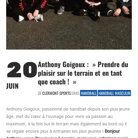
20
Anthony Goigoux : » Prendre du
plaisir sur le terrain et en tant
que coach ! »
JUIN
DE
CLERMONT-SPORTS
DANS
HANDBALL
HANDBALL MASCULIN
Anthony Goigoux, passionné de handball depuis son plus jeune
âge, met du cœur à l’ouvrage pour vivre sa passion au
maximum, à la fois sur le terrain mais également au bord où il
se régale encore plus à entrainer les plus jeunes !
Bonjour