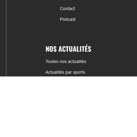
Contact
Podcast
NOS ACTUALITÉS
Toutes nos actualités
Actualités par sports
Résultats & Classement
CONTACT
fabrice.connord@clermont-sports.fr
06 41 47 77 78