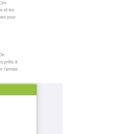
 Ces
e et les
ales pour
 On
es prêts à
er l’année