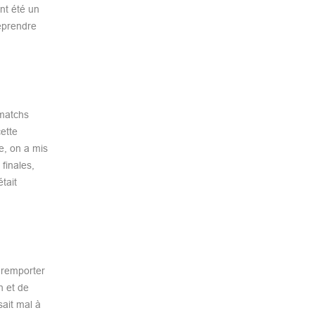
nt été un
eprendre
 matchs
ette
e, on a mis
finales,
tait
 remporter
n et de
sait mal à