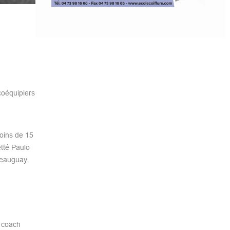
coéquipiers
moins de 15
tté Paulo
teauguay.
e coach